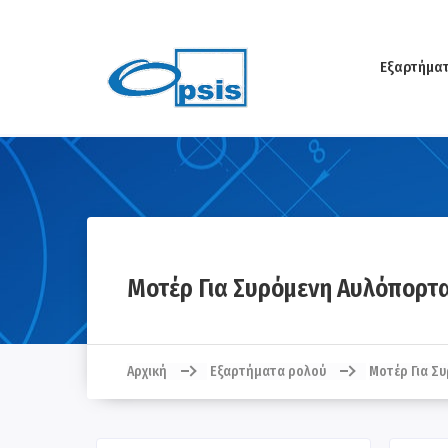
Εξαρτήμα
Μοτέρ Για Συρόμενη Αυλόπορτ
Αρχική
Εξαρτήματα ρολού
Μοτέρ Για Σ